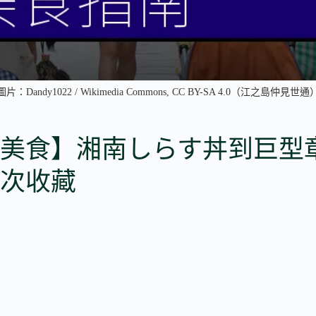
圖片：Dandy1022 / Wikimedia Commons, CC BY-SA 4.0（江之島仲見世通
美食】湘南しらす丼到巨型
次收藏