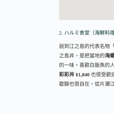
2. ハルミ食堂（海鮮料
說到江之島的代表名物
之島丼，是把當地的
海
的一味。喜歡白飯魚的
彩彩丼 ¥1,840
也很受歡迎
歇腳也很自在。從片瀨江