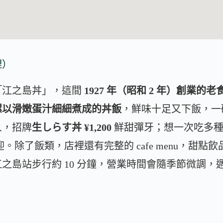
理）
「江之島丼」，這間
1927 年（昭和 2 年）創業的
螺以滑嫩蛋汁細細煮成的丼飯
，鮮味十足又下飯，
人，招牌
生しらす丼 ¥1,200
鮮甜彈牙；想一次吃多種
。除了飯類，店裡還有完整的 cafe menu，甜點
之島站步行約 10 分鐘，營業時間會隨季節微調，