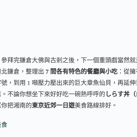
、參拜完鎌倉大佛與古剎之後，下一個重頭戲當然就
與北鎌倉，整理出
7 間各有特色的餐廳與小吃
：從擁
，到用 1 噸壓力壓出來的巨大章魚仙貝，再延伸到鎌
店。不論你想坐下來好好吃一碗熱呼呼的
しらす丼（
幫你把湘南的
東京近郊一日遊
美食路線排好。
美食