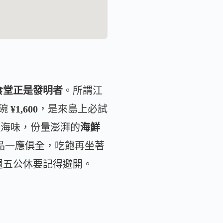
老食堂正是發明者
。所謂江
一碗
¥1,600
，是來島上必試
海味，份量澎湃的
海鮮
飲品一應俱全，吃飽再坐著
週五公休要記得避開。