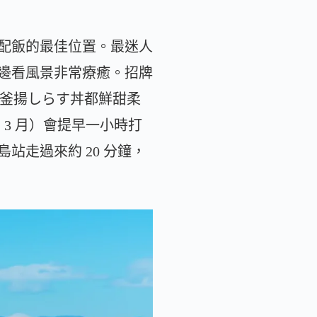
配飯的最佳位置。最迷人
邊看風景非常療癒。招牌
釜揚しらす丼都鮮甜柔
3 月）會提早一小時打
走過來約 20 分鐘，