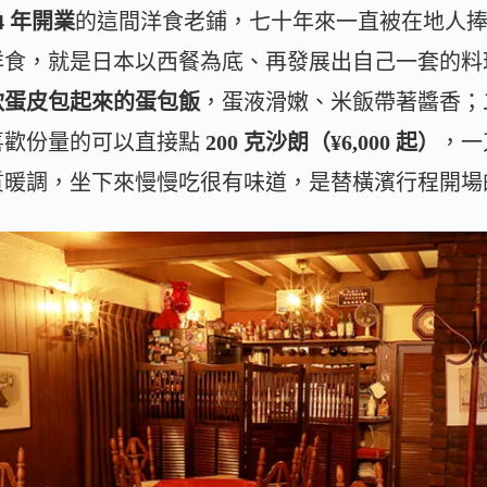
54 年開業
的這間洋食老鋪，七十年來一直被在地人
洋食，就是日本以西餐為底、再發展出自己一套的料
軟蛋皮包起來的蛋包飯
，蛋液滑嫩、米飯帶著醬香；
喜歡份量的可以直接點
200 克沙朗（¥6,000 起）
，一
質暖調，坐下來慢慢吃很有味道，是替橫濱行程開場