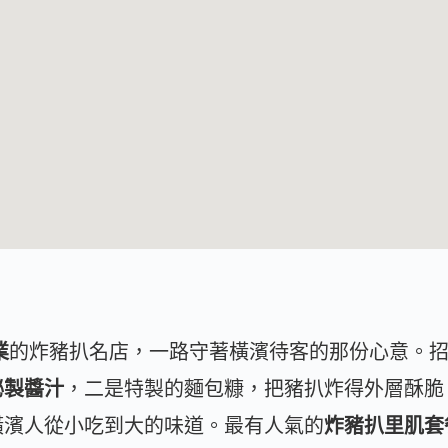
業
的炸豬扒名店，一路守著橫濱待客的那份心意。
秘製醬汁
，二是特製的麵包糠，把豬扒炸得外層酥脆
橫濱人從小吃到大的味道。最有人氣的
炸豬扒里肌套餐 