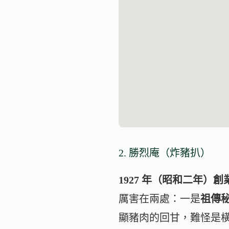
2. 勝烈庵（炸豬扒）
1927 年（昭和二年）創
厲害在兩處：一是
祖傳
顯豬肉的回甘，難怪是