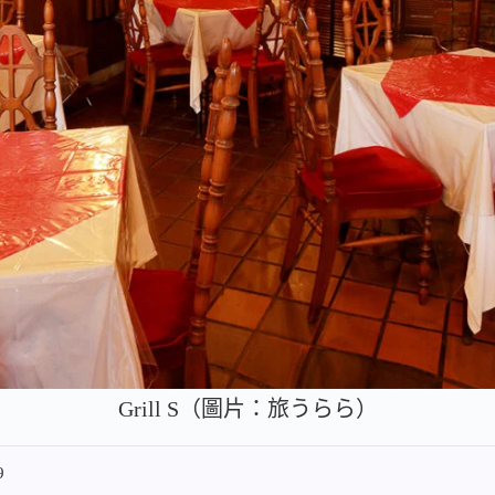
Grill S（圖片：旅うらら）
9