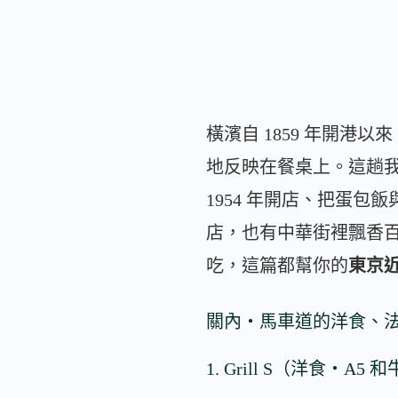
橫濱自 1859 年開
地反映在餐桌上。這趟
1954 年開店、把蛋包
店，也有中華街裡飄香
吃，這篇都幫你的
東京
關內・馬車道的洋食、
1. Grill S（洋食・A5 