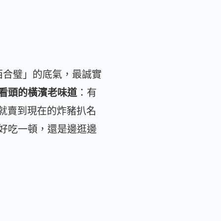
中西合璧」的底氣，最誠實
有看頭的橫濱老味道
：有
間就賣到現在的炸豬扒名
好吃一頓，還是邊逛邊