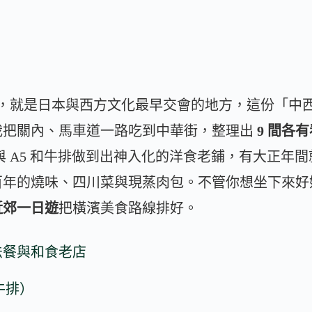
港以來，就是日本與西方文化最早交會的地方，這份「
我把關內、馬車道一路吃到中華街，整理出
9 間各
飯與 A5 和牛排做到出神入化的洋食老鋪，有大正年
百年的燒味、四川菜與現蒸肉包。不管你想坐下來好
近郊一日遊
把橫濱美食路線排好。
法餐與和食老店
和牛排）