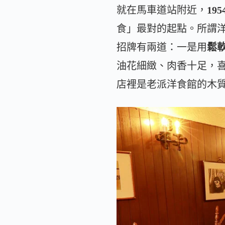
就在馬車道站附近，
19
食」最對的起點。所謂
招牌有兩道：一是用
鬆
油花細緻、肉香十足，
店裡是老派洋食館的木