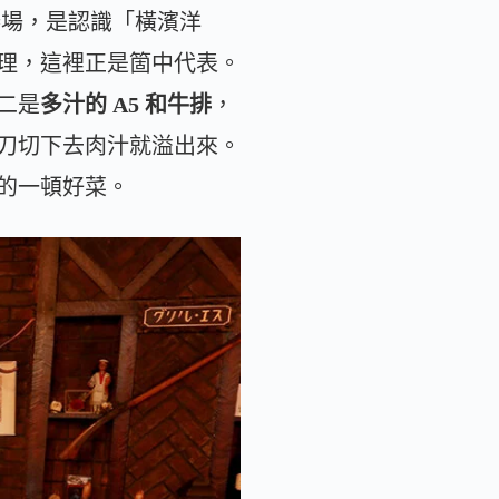
捧場，是認識「橫濱洋
理，這裡正是箇中代表。
二是
多汁的 A5 和牛排
，
刀切下去肉汁就溢出來。
的一頓好菜。