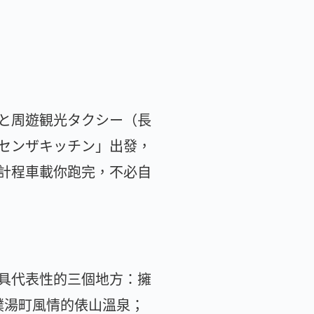
と周遊観光タクシー（長
センザキッチン」出發，
計程車載你跑完，不必自
具代表性的三個地方：擁
樸湯町風情的俵山溫泉；