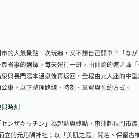
門市的人氣景點一次玩遍，又不想自己開車？「なが
是最省事的選擇。每天運行一班，由仙崎的道之驛「
溫泉與長門湯本溫泉後再返回，全程由九人座的中型
的公車。以下整理路線、時刻、車資與預約方式。
線與時刻
「センザキッチン」為起點與終點，串連起長門市最
海而立的元乃隅神社；以「美肌之湯」聞名、保留古