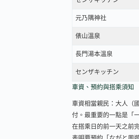
元乃隅神社
俵山溫泉
長門湯本溫泉
センザキッチン
車資、預約與搭乘須知
車資相當親民：大人（國中
付。最重要的一點是「
在搭乘日的前一天之前
表明要預約「ながと周