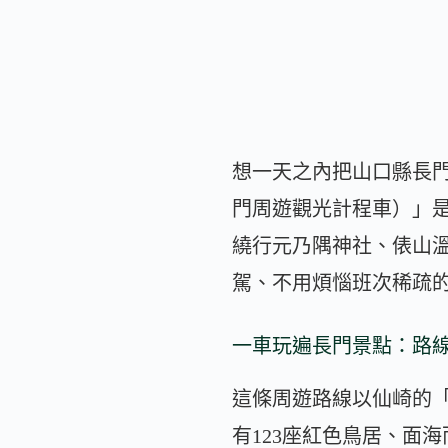
想一天之內把山口縣長
門周遊觀光計程車）」
繞行元乃隅神社、俵山
駕、不用煩惱班次稀疏
一車玩遍長門景點：路
這條周遊路線以仙崎的
有123座紅色鳥居、面