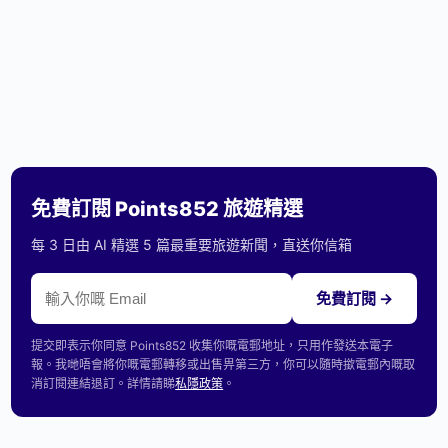
免費訂閱 Points852 旅遊精選
每 3 日由 AI 精選 5 篇最重要旅遊新聞，直送你信箱
免費訂閱 →
提交即表示你同意 Points852 收集你嘅電郵地址，只用作發送本電子
報。我哋唔會將你嘅電郵轉移或出售畀第三方，你可以隨時撳電郵內嘅取
消訂閱連結退訂。詳情請睇
私隱政策
。