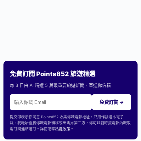
免費訂閱 Points852 旅遊精選
每 3 日由 AI 精選 5 篇最重要旅遊新聞，直送你信箱
免費訂閱 →
提交即表示你同意 Points852 收集你嘅電郵地址，只用作發送本電子
報。我哋唔會將你嘅電郵轉移或出售畀第三方，你可以隨時撳電郵內嘅取
消訂閱連結退訂。詳情請睇
私隱政策
。