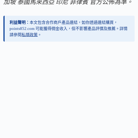
加坡 泰國馬來西亞 印尼 菲律賓 官方公佈為準。
利益聲明：
本文包含合作商戶產品連結，如你透過連結購買，
points852.com 可能獲得佣金收入，但不影響產品評價及推薦。詳情
請參閱
私隱政策
。