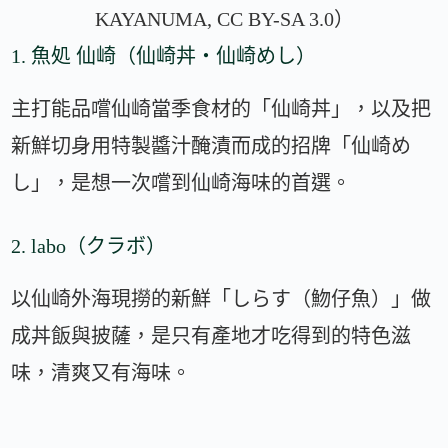
KAYANUMA, CC BY-SA 3.0）
1. 魚処 仙崎（仙崎丼・仙崎めし）
主打能品嚐仙崎當季食材的「仙崎丼」，以及把
新鮮切身用特製醬汁醃漬而成的招牌「仙崎め
し」，是想一次嚐到仙崎海味的首選。
2. labo（クラボ）
以仙崎外海現撈的新鮮「しらす（魩仔魚）」做
成丼飯與披薩，是只有產地才吃得到的特色滋
味，清爽又有海味。