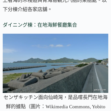
上看海的木棧道與青海島觀光汽船的乘船處。以
下分棟介紹各家店舖。
ダイニング棟：在地海鮮餐廳集合
センザキッチン面向仙崎灣，是品嚐長門在地海
鮮的據點（圖片：Wikimedia Commons, Yobito