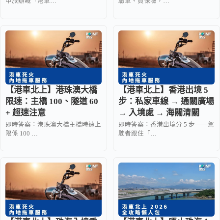
中旅辦嘅「港車…
驗車、買保險，…
【港車北上】港珠澳大橋
【港車北上】香港出境 5
限速：主橋 100、隧道 60
步：私家車線 → 通關廣場
+ 超速注意
→ 入境處 → 海關清關
即時答案：港珠澳大橋主橋時速上
即時答案：香港出境分 5 步——駕
限係 100 …
駛者跟住「…