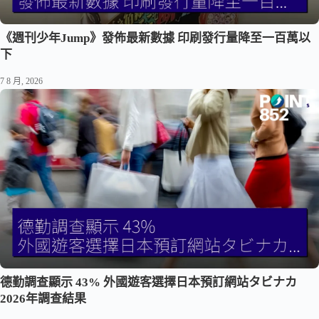
《週刊少年Jump》發佈最新數據 印刷發行量降至一百萬以
下
7 8 月, 2026
德勤調查顯示 43% 外國遊客選擇日本預訂網站タビナカ
2026年調查結果