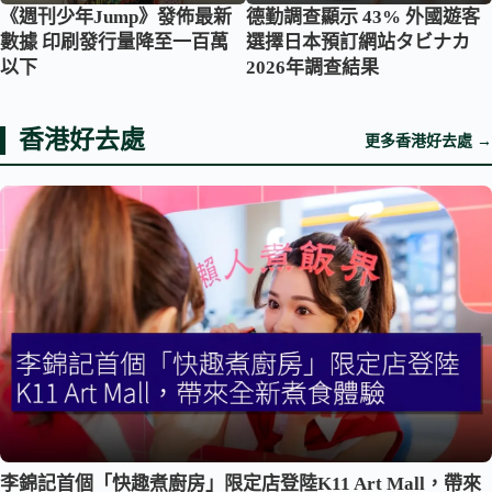
《週刊少年Jump》發佈最新
德勤調查顯示 43% 外國遊客
數據 印刷發行量降至一百萬
選擇日本預訂網站タビナカ
以下
2026年調查結果
香港好去處
更多香港好去處 →
李錦記首個「快趣煮廚房」限定店登陸K11 Art Mall，帶來