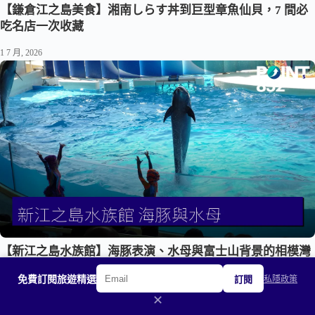
【鎌倉江之島美食】湘南しらす丼到巨型章魚仙貝，7 間必
吃名店一次收藏
1 7 月, 2026
【新江之島水族館】海豚表演、水母與富士山背景的相模灣
24 6 月, 2026
訂閱
免費訂閱旅遊精選
私隱政策
✕