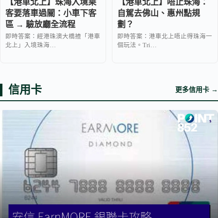
【港車北上】珠海入境乘
【港車北上】唔止珠海：
客要落車過關：小車下客
自駕去佛山、惠州點規
區 → 驗放廳全流程
劃？
即時答案：經港珠澳大橋揸「港車
即時答案：港車北上唔止得珠海一
北上」入境珠海…
個玩法。Tri…
信用卡
更多信用卡 →