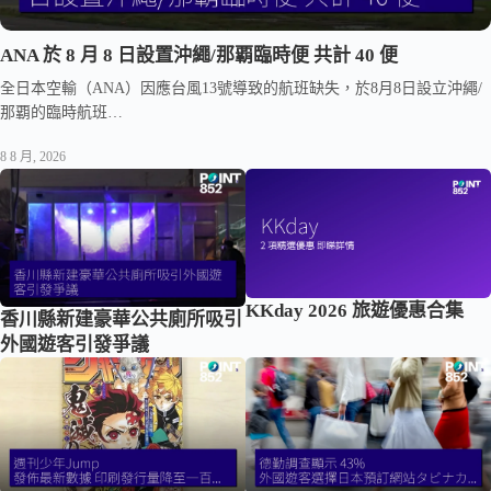
ANA 於 8 月 8 日設置沖繩/那覇臨時便 共計 40 便
全日本空輸（ANA）因應台風13號導致的航班缺失，於8月8日設立沖繩/
那覇的臨時航班…
8 8 月, 2026
KKday 2026 旅遊優惠合集
香川縣新建豪華公共廁所吸引
外國遊客引發爭議