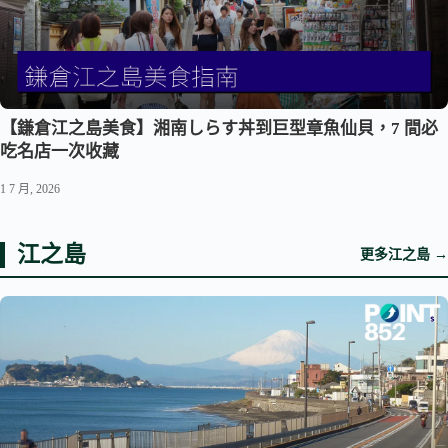
【鎌倉江之島美食】湘南しらす丼到巨型章魚仙貝，7 間必
吃名店一次收藏
1 7 月, 2026
江之島
更多江之島 →