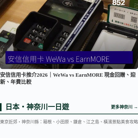
安信信用卡推介2026｜WeWa vs EarnMORE 現金回贈、迎
新、年費比較
日本・神奈川一日遊
更多神奈川 →
東京近郊・神奈川縣：箱根、小田原、鎌倉、江之島、橫濱景點美食攻略