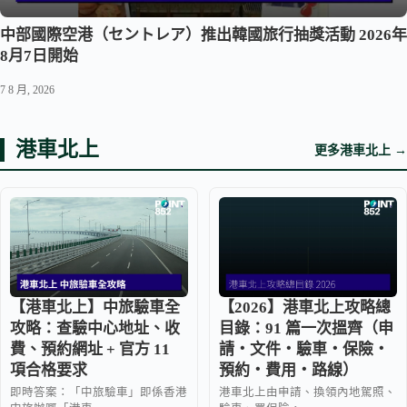
中部國際空港（セントレア）推出韓國旅行抽獎活動 2026年
8月7日開始
7 8 月, 2026
港車北上
更多港車北上 →
【港車北上】中旅驗車全
【2026】港車北上攻略總
攻略：查驗中心地址、收
目錄：91 篇一次搵齊（申
費、預約網址 + 官方 11
請・文件・驗車・保險・
項合格要求
預約・費用・路線）
即時答案：「中旅驗車」即係香港
港車北上由申請、換領內地駕照、